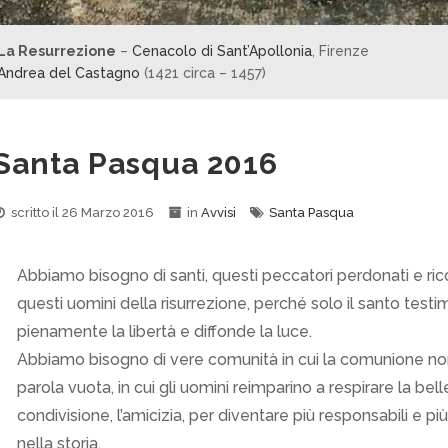
La Resurrezione
–
Cenacolo di Sant’Apollonia
, Firenze
Andrea del Castagno
(1421 circa – 1457)
Santa Pasqua 2016
scritto il
26 Marzo 2016
in
Avvisi
Santa Pasqua
Abbiamo bisogno di santi, questi peccatori perdonati e ric
questi uomini della risurrezione, perché solo il santo testi
pienamente la libertà e diffonde la luce.
Abbiamo bisogno di vere comunità in cui la comunione no
parola vuota, in cui gli uomini reimparino a respirare la bell
condivisione, l’amicizia, per diventare più responsabili e più
nella storia.