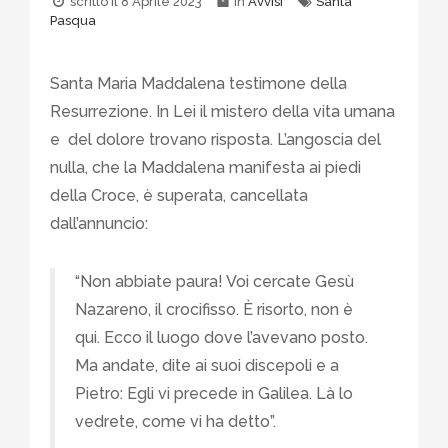
scritto il
8 Aprile 2023
in
Avvisi
Santa
Pasqua
Santa Maria Maddalena testimone della
Resurrezione. In Lei il mistero della vita umana
e del dolore trovano risposta. L’angoscia del
nulla, che la Maddalena manifesta ai piedi
della Croce, è superata, cancellata
dall’annuncio:
“Non abbiate paura! Voi cercate Gesù
Nazareno, il crocifisso. È risorto, non è
qui. Ecco il luogo dove l’avevano posto.
Ma andate, dite ai suoi discepoli e a
Pietro: Egli vi precede in Galilea. Là lo
vedrete, come vi ha detto”.